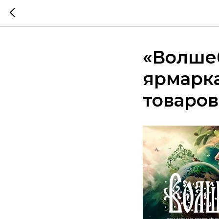
«Волше
ярмарка
товаров