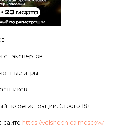
ов
ы от экспертов
ионные игры
частников
й по регистрации. Строго 18+
а сайте
https://volshebnica.moscow/