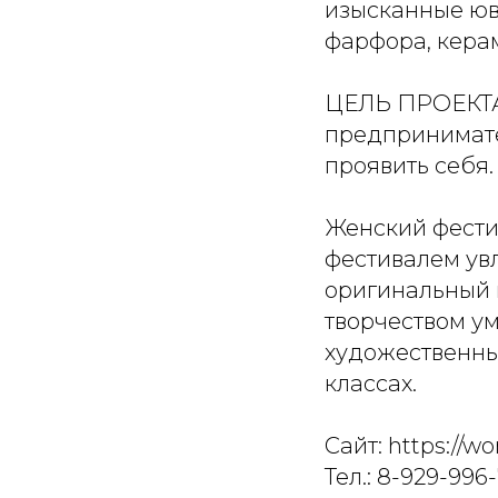
изысканные юв
фарфора, кера
ЦЕЛЬ ПРОЕКТА:
предпринимате
проявить себя.
Женский фести
фестивалем ув
оригинальный 
творчеством у
художественны
классах.
Сайт: https://w
Тел.: 8-929-996