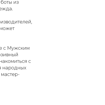
аботы из
ежда.
оизводителей,
 может
е с Мужским
юзивный
накомиться с
я народных
 мастер-