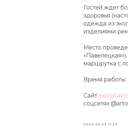
Гостей ждет б
здоровья (наст
одежда из эко
изделиями рем
Место проведен
«Павелецкая»).
маршрутка с ло
Время работы: с
Сайт
expostavro
соцсетях @arto
2024-06-06 11:29