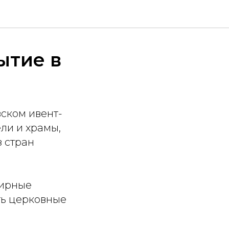
ытие в
ском ивент-
ели и храмы,
з стран
лирные
ть церковные