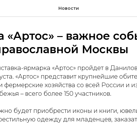
Новости
 «Артос» – важное соб
православной Москвы
ыставка-ярмарка «Артос» пройдет в Данилов
густа. «Артос» представит крупнейшие обит
 фермерские хозяйства со всей России и и
ежья – всего более 150 участников.
жно будет приобрести иконы и книги, юве
рестильную одежду для младенцев, заказа