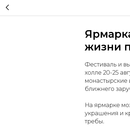
Ярмарка
жизни 
Фестиваль и в
холле 20-25 ав
монастырские и
ближнего заруб
На ярмарке мо
украшения и к
требы.