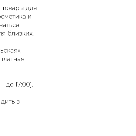
 товары для
осметика и
ваться
я близких.
ьская»,
сплатная
– до 17:00).
едить в