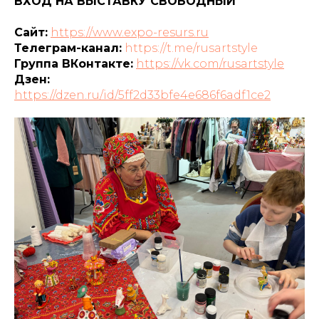
ВХОД НА ВЫСТАВКУ СВОБОДНЫЙ
Сайт:
https://www.expo-resurs.ru
Телеграм-канал:
https://t.me/rusartstyle
Группа ВКонтакте:
https://vk.com/rusartstyle
Дзен:
https://dzen.ru/id/5ff2d33bfe4e686f6adf1ce2